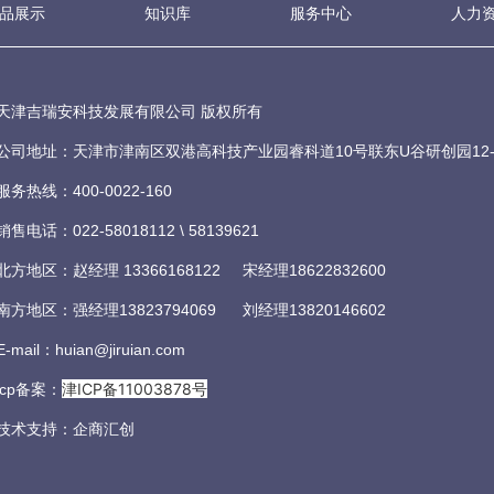
品展示
知识库
服务中心
人力
天津吉瑞安科技发展有限公司 版权所有
公司地址：天津市津南区双港高科技产业园睿科道10号联东U谷研创园12-1
服务热线：400-0022-160
销售电话：022-58018112 \ 58139621
北方地区：赵经理 13366168122 宋经理18622832600
南方地区：强经理13823794069 刘经理13820146602
E-mail：huian@jiruian.com
津ICP备11003878号
icp备案：
技术支持：
企商汇创