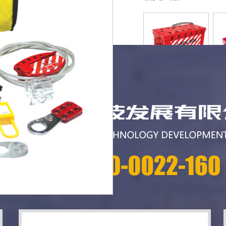
HA03601 13孔锁
HA
具箱