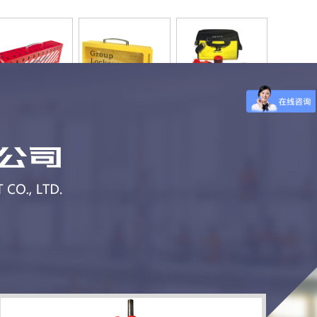
03602 25孔锁
HA03603 便携式/
HA03705锁具包
具箱
壁挂锁
(不含配件