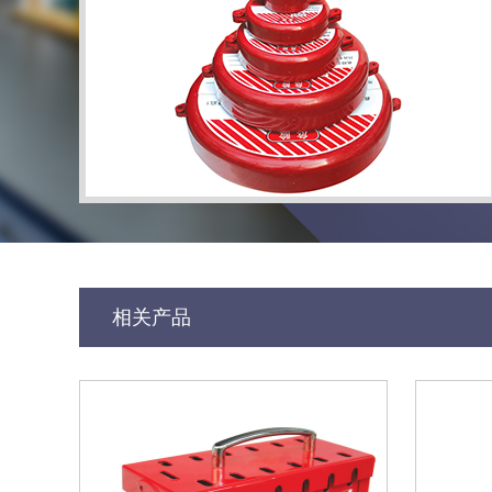
产品描述
品名：锁具包（含配件）
型号：HA03705A
配件包含：安全吊牌2块、断路器锁具1把、微型断路器锁具
根
相关产品