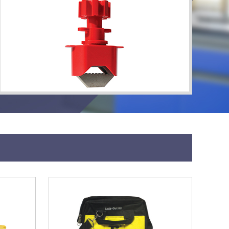
六孔锁具1把、安全挂锁1把、短梁钢千层锁1把、扎带10