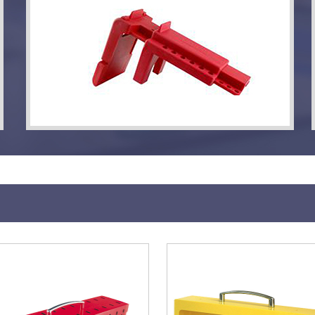
1把、阀门锁具（1"-2.5"）1个、1"六孔锁具1把、1.5"